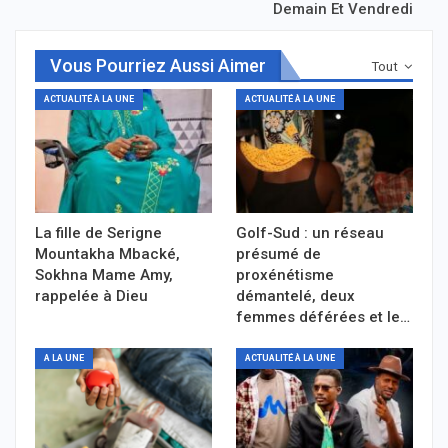
Demain Et Vendredi
Vous Pourriez Aussi Aimer
Tout
ACTUALITÉ À LA UNE
ACTUALITÉ À LA UNE
La fille de Serigne
Golf-Sud : un réseau
Mountakha Mbacké,
présumé de
Sokhna Mame Amy,
proxénétisme
rappelée à Dieu
démantelé, deux
femmes déférées et le…
A LA UNE
ACTUALITÉ À LA UNE