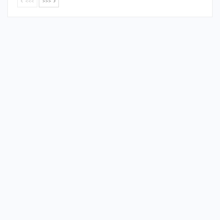
<<<
>>>