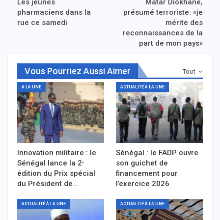
Les jeunes
Matar Diokhané,
pharmaciens dans la
présumé terroriste: «je
rue ce samedi
mérite des
reconnaissances de la
part de mon pays»
Vous Pourriez Aussi Aimer
Tout
A LA UNE
ACTUALITÉ À LA UNE
Innovation militaire : le
Sénégal : le FADP ouvre
Sénégal lance la 2ᵉ
son guichet de
édition du Prix spécial
financement pour
du Président de…
l’exercice 2026
ACTUALITÉ À LA UNE
ACTUALITÉ À LA UNE