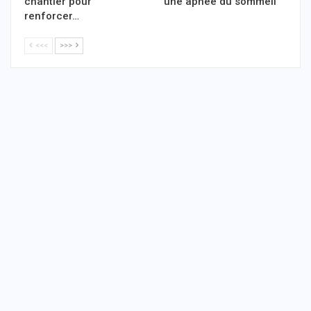
chantier pour
une apnée du sommeil
renforcer…
<<<
>>>