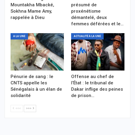
Mountakha Mbacké,
présumé de
Sokhna Mame Amy,
proxénétisme
rappelée à Dieu
démantelé, deux
femmes déférées et le…
A LA UNE
ACTUALITÉ À LA UNE
Pénurie de sang : le
Offense au chef de
CNTS appelle les
l’État : le tribunal de
Sénégalais à un élan de
Dakar inflige des peines
solidarité
de prison…
<<<
>>>