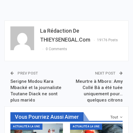
La Rédaction De
THIEYSENEGAL.com
19176 Posts
0 Comments
PREV POST
NEXT POST
Serigne Modou Kara
Meurtre à Mboro: Amy
Mbacké et la journaliste
Collé Bâ a été tuée
Toutane Diack ne sont
uniquement pour…
plus mariés
quelques citrons
Vous Pourriez Aussi Aimer
Tout
ACTUALITÉ À LA UNE
ACTUALITÉ À LA UNE