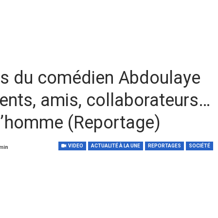
ès du comédien Abdoulaye
ents, amis, collaborateurs…
 l’homme (Reportage)
VIDEO
ACTUALITÉ À LA UNE
REPORTAGES
SOCIÉTÉ
 min