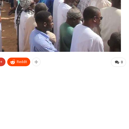
e+
ReddIt
0