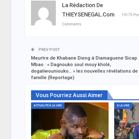
La Rédaction De
THIEYSENEGAL.com
19175 Po
Comments
PREV POST
Meurtre de Khabane Dieng à Diamaguene Sicap
Mbao : « Dagnouko soul mouy kholé,
dogaliwouniouko… » les nouvelles révélations de
famille (Reportage)
Vous Pourriez Aussi Aimer
ACTUALITÉ À LA UNE
A LA UNE