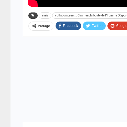
amis
collaborateurs… Chantent la bonté de l’homme (Repor
Facebook
Twitter
Googl
Partage