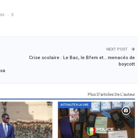
sts
0
NEXT POST
Crise scolaire : Le Bac, le Bfem et… menacés de
boycott
 sa
Plus D'articles De L'auteur
ACTUALITÉ À LA UNE