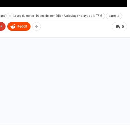
tage)
Levée du corps : Décès du comédien Abdoulaye Ndiaye de la TFM
parents
e+
ReddIt
0