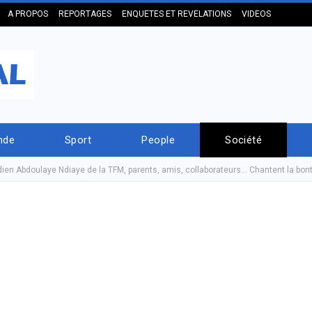
A PROPOS
REPORTAGES
ENQUETES ET REVELATIONS
VIDEOS
nde
Sport
People
Société
ien Abdoulaye Ndiaye de la TFM, parents, amis, collaborateurs… Chantent la bon