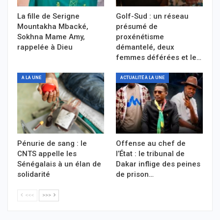
La fille de Serigne
Golf-Sud : un réseau
Mountakha Mbacké,
présumé de
Sokhna Mame Amy,
proxénétisme
rappelée à Dieu
démantelé, deux
femmes déférées et le…
A LA UNE
ACTUALITÉ À LA UNE
Pénurie de sang : le
Offense au chef de
CNTS appelle les
l’État : le tribunal de
Sénégalais à un élan de
Dakar inflige des peines
solidarité
de prison…
<<<
>>>