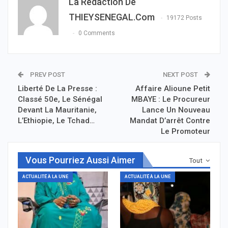
La Rédaction De
THIEYSENEGAL.com
19172 Posts
0 Comments
PREV POST
NEXT POST
Liberté De La Presse :
Affaire Alioune Petit
Classé 50e, Le Sénégal
MBAYE : Le Procureur
Devant La Mauritanie,
Lance Un Nouveau
L’Ethiopie, Le Tchad…
Mandat D’arrêt Contre
Le Promoteur
Vous Pourriez Aussi Aimer
Tout
ACTUALITÉ À LA UNE
ACTUALITÉ À LA UNE