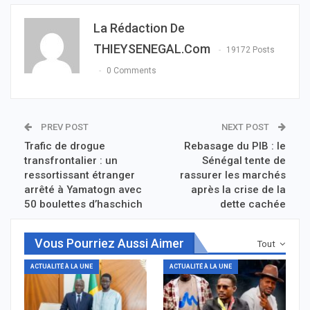
La Rédaction De
THIEYSENEGAL.com
19172 Posts
0 Comments
PREV POST
NEXT POST
Trafic de drogue
Rebasage du PIB : le
transfrontalier : un
Sénégal tente de
ressortissant étranger
rassurer les marchés
arrêté à Yamatogn avec
après la crise de la
50 boulettes d’haschich
dette cachée
Vous Pourriez Aussi Aimer
Tout
ACTUALITÉ À LA UNE
ACTUALITÉ À LA UNE