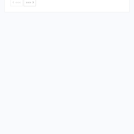
<<<
>>>