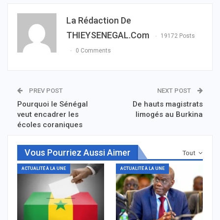
La Rédaction De
THIEYSENEGAL.com
19172 Posts
0 Comments
PREV POST
NEXT POST
Pourquoi le Sénégal
De hauts magistrats
veut encadrer les
limogés au Burkina
écoles coraniques
Vous Pourriez Aussi Aimer
Tout
ACTUALITÉ À LA UNE
ACTUALITÉ À LA UNE