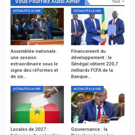
Vous Pourriez Aussi Aimer
Tout
ACTUALITÉ À LA UNE
ACTUALITÉ À LA UNE
Assemblée nationale :
Financement du
une session
développement : le
extraordinaire sous le
Sénégal obtient 220,7
signe des réformes et
milliards FCFA de la
de six…
Banque…
ACTUALITÉ À LA UNE
ACTUALITÉ À LA UNE
Locales de 2027 :
Gouvernance : la