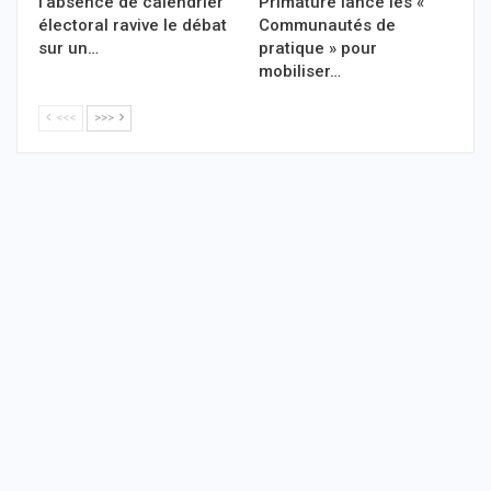
l’absence de calendrier
Primature lance les «
électoral ravive le débat
Communautés de
sur un…
pratique » pour
mobiliser…
<<<
>>>