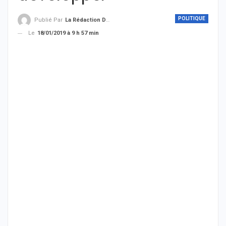
POLITIQUE
Publié Par
La Rédaction De THIEYSENEGAL.com
Le
18/01/2019 à 9 h 57 min