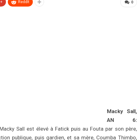
e+
ReddIt
0
Macky Sall,
AN 6:
acky Sall est élevé à Fatick puis au Fouta par son père,
ion publique, puis gardien, et sa mère, Coumba Thimbo,