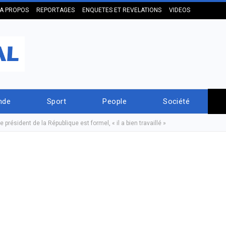
A PROPOS
REPORTAGES
ENQUETES ET REVELATIONS
VIDEOS
nde
Sport
People
Société
 président de la République est formel, « il a bien travaillé »