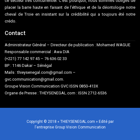
ce secteur très concurrentiel. C’est pourquoi, nous sommes obligés de
placer la barre haute en faisant de l’éthique et de la déontologie notre
cheval de Troie en insistant sur la crédibilité qui a toujours été notre
crédo.
Contact
Administrateur Général – Directeur de publication : Mohamed WAGUE
Responsable commercial : Awa DIA
(+221) 77 142 97 45 – 76 636 02 33
BP : 1146 Dakar – Sénégal
Mails : thieysenegal.com@gmail.com –
gvc.communication@gmail.com.
Groupe Vision Communication GVC ISSN 0850-413X
Organe de Presse : THEYSENEGAL.com : ISSN 2712-6536
Copyright © 2018 « THIEYSENEGAL.com » Edité par
l'entreprise Group Vision Communication