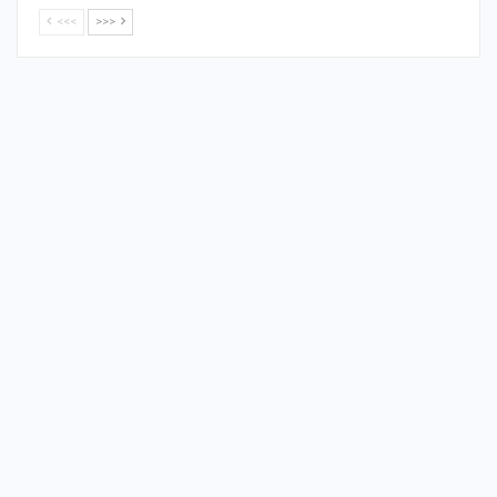
<<<
>>>