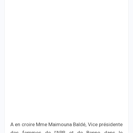
A en croire Mme Maimouna Baldé, Vice présidente
des femmes de l’APR et de Benno dans le