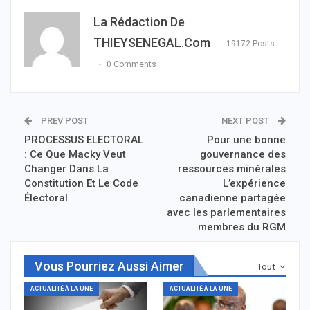
La Rédaction De
THIEYSENEGAL.com
19172 Posts
0 Comments
PREV POST
NEXT POST
PROCESSUS ELECTORAL
Pour une bonne
: Ce Que Macky Veut
gouvernance des
Changer Dans La
ressources minérales
Constitution Et Le Code
L’expérience
Électoral
canadienne partagée
avec les parlementaires
membres du RGM
Vous Pourriez Aussi Aimer
Tout
ACTUALITÉ À LA UNE
ACTUALITÉ À LA UNE