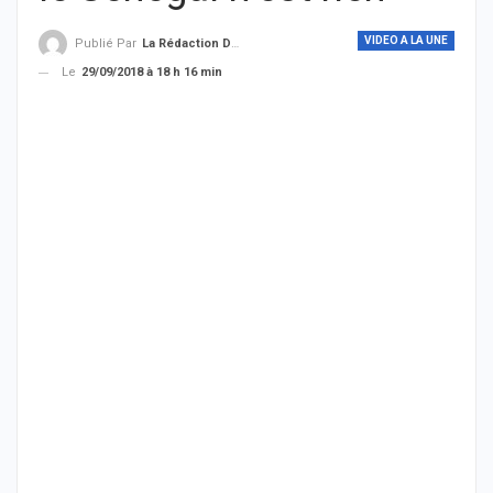
VIDEO A LA UNE
Publié Par
La Rédaction De THIEYSENEGAL.com
Le
29/09/2018 à 18 h 16 min