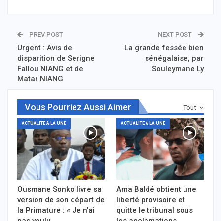
PREV POST
NEXT POST
Urgent : Avis de
La grande fessée bien
disparition de Serigne
sénégalaise, par
Fallou NIANG et de
Souleymane Ly
Matar NIANG
Vous Pourriez Aussi Aimer
Tout
ACTUALITÉ À LA UNE
ACTUALITÉ À LA UNE
Ousmane Sonko livre sa
Ama Baldé obtient une
version de son départ de
liberté provisoire et
la Primature : « Je n’ai
quitte le tribunal sous
pas voulu…
les acclamations…