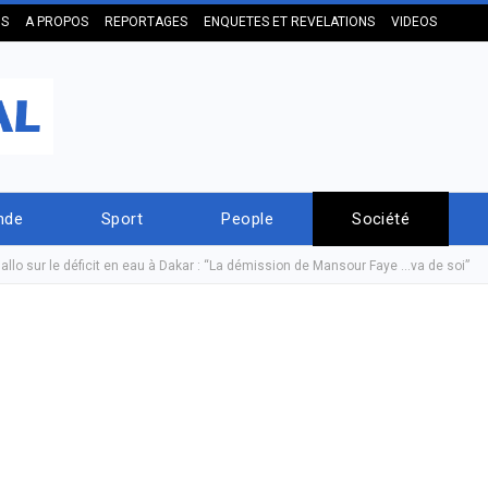
US
A PROPOS
REPORTAGES
ENQUETES ET REVELATIONS
VIDEOS
nde
Sport
People
Société
lo sur le déficit en eau à Dakar : “La démission de Mansour Faye …va de soi”