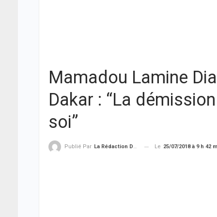
Mamadou Lamine Diallo
Dakar : “La démissio
soi”
Le
25/07/2018 à 9 h 42 
Publié Par
La Rédaction De THIEYSENEGAL.com