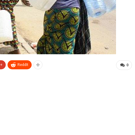
e+
ReddIt
0