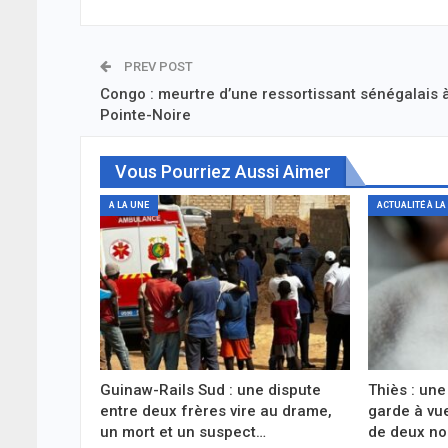
PREV POST
Congo : meurtre d’une ressortissant sénégalais 
Pointe-Noire
Vous Pourriez Aussi Aimer
A LA UNE
ACTUALITÉ À LA
Guinaw-Rails Sud : une dispute
Thiès : une
entre deux frères vire au drame,
garde à vu
un mort et un suspect…
de deux n