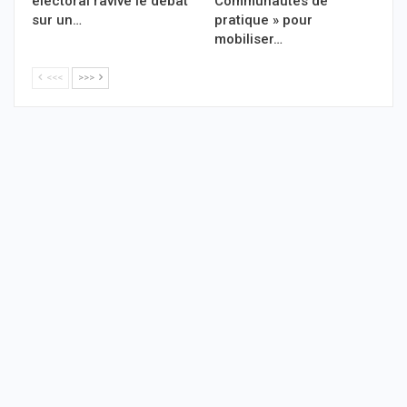
électoral ravive le débat
Communautés de
sur un…
pratique » pour
mobiliser…
<<<
>>>