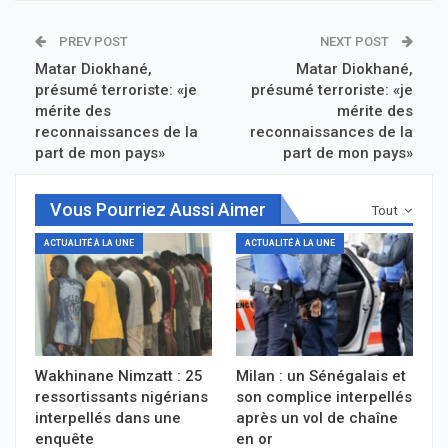
PREV POST
NEXT POST
Matar Diokhané,
Matar Diokhané,
présumé terroriste: «je
présumé terroriste: «je
mérite des
mérite des
reconnaissances de la
reconnaissances de la
part de mon pays»
part de mon pays»
Vous Pourriez Aussi Aimer
Tout
ACTUALITÉ À LA UNE
ACTUALITÉ À LA UNE
Wakhinane Nimzatt : 25
Milan : un Sénégalais et
ressortissants nigérians
son complice interpellés
interpellés dans une
après un vol de chaîne
enquête
en or