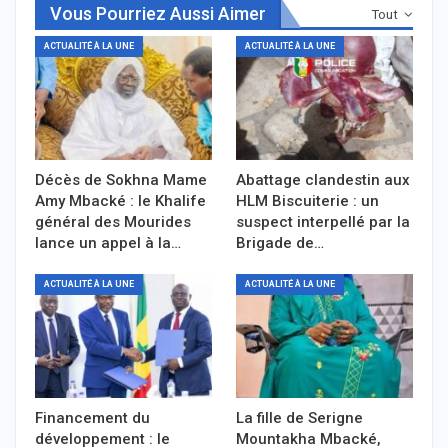
Vous Pourriez Aussi Aimer
Tout
ACTUALITÉ À LA UNE
ACTUALITÉ À LA UNE
Décès de Sokhna Mame
Abattage clandestin aux
Amy Mbacké : le Khalife
HLM Biscuiterie : un
général des Mourides
suspect interpellé par la
lance un appel à la…
Brigade de…
ACTUALITÉ À LA UNE
ACTUALITÉ À LA UNE
Financement du
La fille de Serigne
développement : le
Mountakha Mbacké,