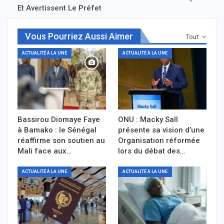
Et Avertissent Le Préfet
Vous Pourriez Aussi Aimer
Tout
ACTUALITÉ À LA UNE
ACTUALITÉ À LA UNE
Bassirou Diomaye Faye
ONU : Macky Sall
à Bamako : le Sénégal
présente sa vision d’une
réaffirme son soutien au
Organisation réformée
Mali face aux…
lors du débat des…
ACTUALITÉ À LA UNE
ACTUALITÉ À LA UNE