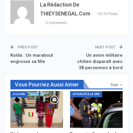
La Rédaction De
THIEYSENEGAL.com
19176 Posts
0 Comments
PREV POST
NEXT POST
Kolda : Un marabout
Un avion militaire
engrosse sa fille
chilien disparaît avec
38 personnes à bord
Vous Pourriez Aussi Aimer
Tout
A LA UNE
ACTUALITÉ À LA UNE