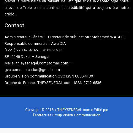
placer la barre haute en faisant de l’éthique et de la déontologie notre
cheval de Troie en insistant sur la crédibilité qui a toujours été notre
crédo.
Contact
Administrateur Général – Directeur de publication : Mohamed WAGUE
Responsable commercial : Awa DIA
(+221) 77 142 97 45 – 76 636 02 33
BP : 1146 Dakar – Sénégal
Mails : thieysenegal.com@gmail.com –
gvc.communication@gmail.com.
Groupe Vision Communication GVC ISSN 0850-413X
Organe de Presse : THEYSENEGAL.com : ISSN 2712-6536
Copyright © 2018 « THIEYSENEGAL.com » Edité par
l'entreprise Group Vision Communication