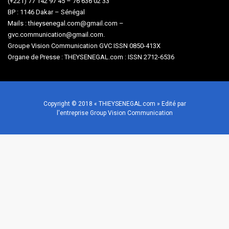
(+221) 77 142 97 45 – 76 636 02 33
BP : 1146 Dakar – Sénégal
Mails : thieysenegal.com@gmail.com –
gvc.communication@gmail.com.
Groupe Vision Communication GVC ISSN 0850-413X
Organe de Presse : THEYSENEGAL.com : ISSN 2712-6536
Copyright © 2018 « THIEYSENEGAL.com » Edité par
l'entreprise Group Vision Communication