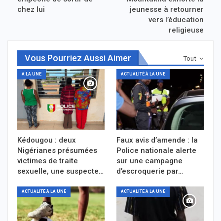
chez lui
jeunesse à retourner
vers l’éducation
religieuse
Vous Pourriez Aussi Aimer
Tout
A LA UNE
ACTUALITÉ À LA UNE
Kédougou : deux
Faux avis d’amende : la
Nigérianes présumées
Police nationale alerte
victimes de traite
sur une campagne
sexuelle, une suspecte…
d’escroquerie par…
ACTUALITÉ À LA UNE
ACTUALITÉ À LA UNE