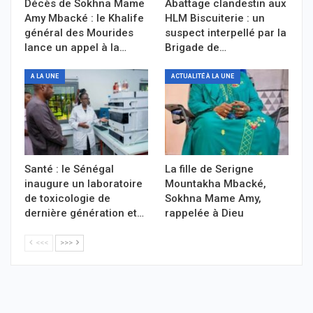
Décès de Sokhna Mame
Abattage clandestin aux
Amy Mbacké : le Khalife
HLM Biscuiterie : un
général des Mourides
suspect interpellé par la
lance un appel à la…
Brigade de…
A LA UNE
ACTUALITÉ À LA UNE
Santé : le Sénégal
La fille de Serigne
inaugure un laboratoire
Mountakha Mbacké,
de toxicologie de
Sokhna Mame Amy,
dernière génération et…
rappelée à Dieu
<<<
>>>