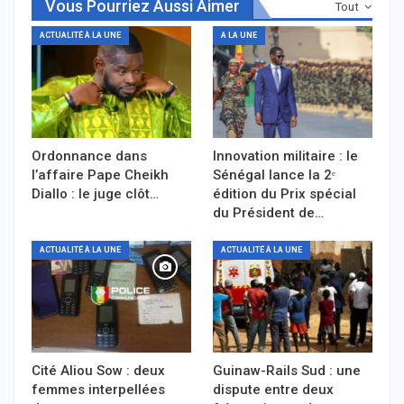
Vous Pourriez Aussi Aimer
Tout
ACTUALITÉ À LA UNE
A LA UNE
Ordonnance dans
Innovation militaire : le
l’affaire Pape Cheikh
Sénégal lance la 2ᵉ
Diallo : le juge clôt…
édition du Prix spécial
du Président de…
ACTUALITÉ À LA UNE
ACTUALITÉ À LA UNE
Cité Aliou Sow : deux
Guinaw-Rails Sud : une
femmes interpellées
dispute entre deux