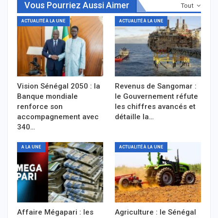
Vous Pourriez Aussi Aimer
Tout
ACTUALITÉ À LA UNE
ACTUALITÉ À LA UNE
Vision Sénégal 2050 : la
Revenus de Sangomar :
Banque mondiale
le Gouvernement réfute
renforce son
les chiffres avancés et
accompagnement avec
détaille la…
340…
A LA UNE
ACTUALITÉ À LA UNE
Affaire Mégapari : les
Agriculture : le Sénégal