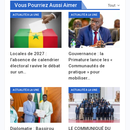
Vous Pourriez Aussi Aimer
Tout
ACTUALITÉ À LA UNE
ACTUALITÉ À LA UNE
Locales de 2027 :
Gouvernance : la
l’absence de calendrier
Primature lance les «
électoral ravive le débat
Communautés de
sur un…
pratique » pour
mobiliser…
ACTUALITÉ À LA UNE
ACTUALITÉ À LA UNE
Diplomatie : Bassirou
LE COMMUNIQUÉ DU