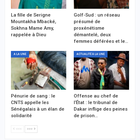
La fille de Serigne
Golf-Sud : un réseau
Mountakha Mbacké,
présumé de
Sokhna Mame Amy,
proxénétisme
rappelée à Dieu
démantelé, deux
femmes déférées et le…
A LA UNE
ACTUALITÉ À LA UNE
Pénurie de sang : le
Offense au chef de
CNTS appelle les
l’État : le tribunal de
Sénégalais à un élan de
Dakar inflige des peines
solidarité
de prison…
<<<
>>>