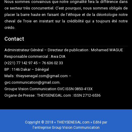
Nous sommes convaincus que notre originalité fera la différence dans
ce secteur très concurrentiel. C’est pourquoi, nous sommes obligés de
placer la barre haute en faisant de l’éthique et de la déontologie notre
cheval de Troie en insistant sur la crédibilité qui a toujours été notre
crédo.
Contact
Administrateur Général – Directeur de publication : Mohamed WAGUE
Responsable commercial : Awa DIA
(+221) 77 142 97 45 – 76 636 02 33
BP : 1146 Dakar – Sénégal
Mails : thieysenegal.com@gmail.com –
gvc.communication@gmail.com.
Groupe Vision Communication GVC ISSN 0850-413X
Organe de Presse : THEYSENEGAL.com : ISSN 2712-6536
Copyright © 2018 « THIEYSENEGAL.com » Edité par
l'entreprise Group Vision Communication