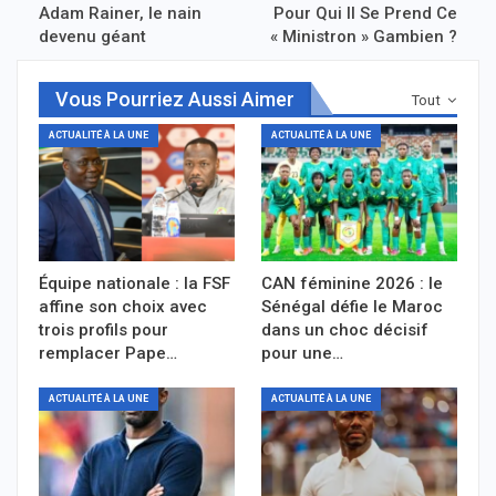
Adam Rainer, le nain
Pour Qui Il Se Prend Ce
devenu géant
« Ministron » Gambien ?
Vous Pourriez Aussi Aimer
Tout
ACTUALITÉ À LA UNE
ACTUALITÉ À LA UNE
Équipe nationale : la FSF
CAN féminine 2026 : le
affine son choix avec
Sénégal défie le Maroc
trois profils pour
dans un choc décisif
remplacer Pape…
pour une…
ACTUALITÉ À LA UNE
ACTUALITÉ À LA UNE