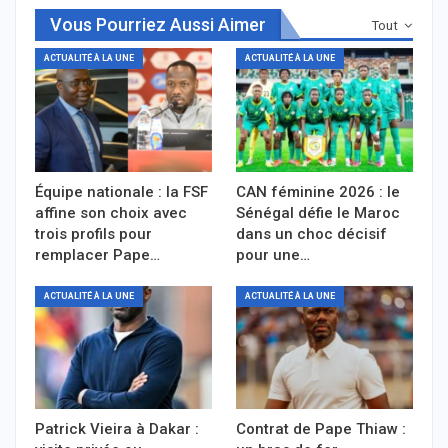
Vous Pourriez Aussi Aimer
Tout
ACTUALITÉ À LA UNE
ACTUALITÉ À LA UNE
Équipe nationale : la FSF
CAN féminine 2026 : le
affine son choix avec
Sénégal défie le Maroc
trois profils pour
dans un choc décisif
remplacer Pape…
pour une…
ACTUALITÉ À LA UNE
ACTUALITÉ À LA UNE
Patrick Vieira à Dakar :
Contrat de Pape Thiaw :