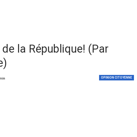
 de la République! (Par
e)
OPINION CITOYENNE
 min