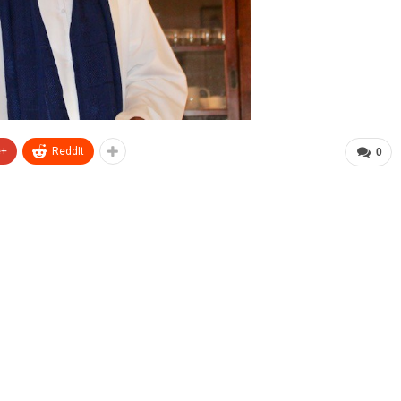
e+
ReddIt
0