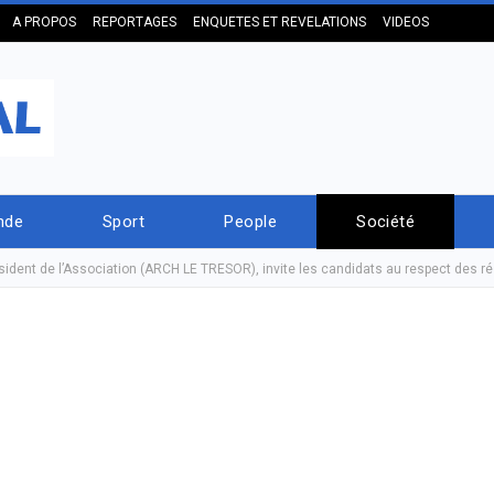
A PROPOS
REPORTAGES
ENQUETES ET REVELATIONS
VIDEOS
nde
Sport
People
Société
ident de l’Association (ARCH LE TRESOR), invite les candidats au respect des ré