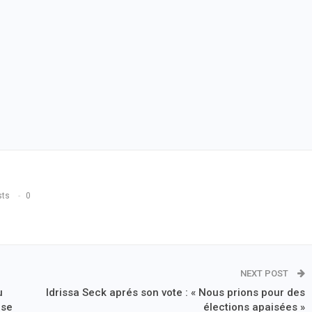
sts
0
NEXT POST
u
Idrissa Seck aprés son vote : « Nous prions pour des
use
élections apaisées »