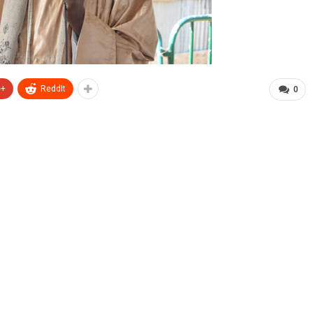
e+
ReddIt
0