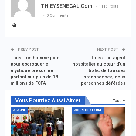
THIEYSENEGAL.com
1116 Posts
0 Comments
PREV POST
NEXT POST
Thiès : un homme jugé
Thiès : un agent
pour escroquerie
hospitalier au cœur d’un
mystique présumée
trafic de fausses
portant sur plus de 18
ordonnances, deux
millions de FCFA
personnes déférées
Vous Pourriez Aussi Aimer
Tout
A LA UNE
ACTUALITÉ À LA UNE