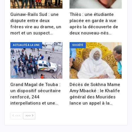
Guinaw-Rails Sud : une
Thiès : une étudiante
dispute entre deux
placée en garde à vue
frères vire au drame, un
après la découverte de
mort et un suspect…
deux nouveau-nés…
ACTUALITÉ À LA UNE
SOCIÉTÉ
Grand Magal de Touba :
Décès de Sokhna Mame
un dispositif sécuritaire
Amy Mbacké : le Khalife
renforcé, 244
général des Mourides
interpellations et une…
lance un appel à la…
<<<
>>>