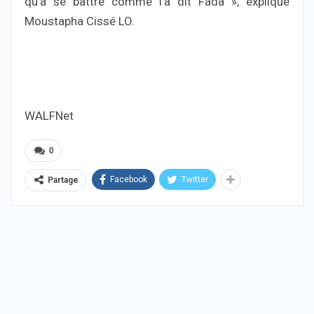
qu’à se battre comme l’a dit Fada », explique
Moustapha Cissé LO.
WALFNet
0
Facebook
Twitter
Partage