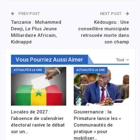
PREV POST
NEXT POST
Tanzanie : Mohammed
Kédougou : Une
Dewji, Le Plus Jeune
conseillère municipale
Milliardaire Africain,
retrouvée morte dans
Kidnappé
son champ
Vous Pourriez Aussi Aimer
Tout
ACTUALITÉ À LA UNE
ACTUALITÉ À LA UNE
Locales de 2027 :
Gouvernance : la
l’absence de calendrier
Primature lance les «
électoral ravive le débat
Communautés de
sur un…
pratique » pour
mobiliser…