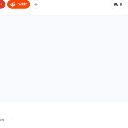
e+
ReddIt
0
sts
0