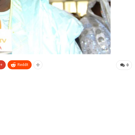
e+
ReddIt
0