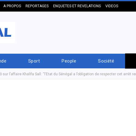
A PROPOS
REPORTAGES
ENQUETES ET REVELATIONS
VIDEOS
nde
Sport
People
Société
ur l’affaire Khalifa Sall: “l’Etat du Sénégal a l’obligation de respecter cet arrêt 