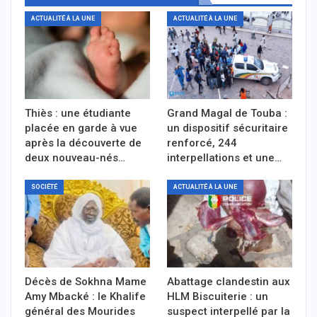
ACTUALITÉ À LA UNE
ACTUALITÉ À LA UNE
Thiès : une étudiante
Grand Magal de Touba :
placée en garde à vue
un dispositif sécuritaire
après la découverte de
renforcé, 244
deux nouveau-nés…
interpellations et une…
SOCIÉTÉ
ACTUALITÉ À LA UNE
Décès de Sokhna Mame
Abattage clandestin aux
Amy Mbacké : le Khalife
HLM Biscuiterie : un
général des Mourides
suspect interpellé par la