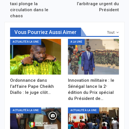
taxi plonge la
l’arbitrage urgent du
circulation dans le
Président
chaos
Vous Pourriez Aussi Aimer
Tout
ACTUALITÉ À LA UNE
A LA UNE
Ordonnance dans
Innovation militaire : le
l’affaire Pape Cheikh
Sénégal lance la 2ᵉ
Diallo : le juge clôt…
édition du Prix spécial
du Président de…
ACTUALITÉ À LA UNE
ACTUALITÉ À LA UNE