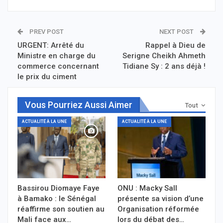
PREV POST
NEXT POST
URGENT: Arrêté du
Rappel à Dieu de
Ministre en charge du
Serigne Cheikh Ahmeth
commerce concernant
Tidiane Sy : 2 ans déjà !
le prix du ciment
Vous Pourriez Aussi Aimer
Tout
ACTUALITÉ À LA UNE
ACTUALITÉ À LA UNE
Bassirou Diomaye Faye
ONU : Macky Sall
à Bamako : le Sénégal
présente sa vision d’une
réaffirme son soutien au
Organisation réformée
Mali face aux…
lors du débat des…