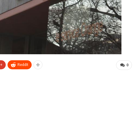
e+
ReddIt
0