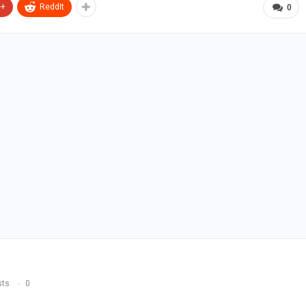
e+
ReddIt
0
sts
0