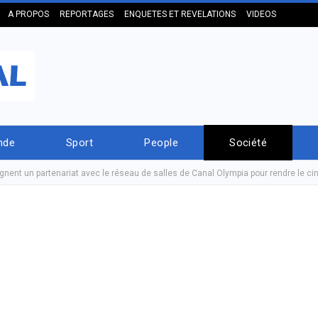
A PROPOS
REPORTAGES
ENQUETES ET REVELATIONS
VIDEOS
nde
Sport
People
Société
gnent un partenariat avec le réseau de salles de Canal Olympia pour rendre le c