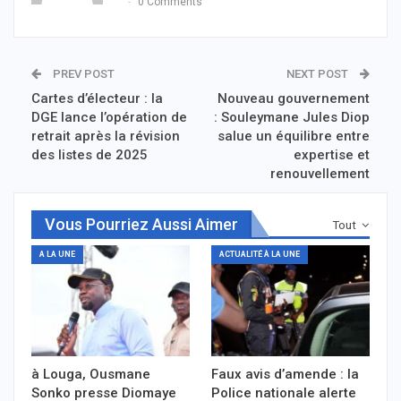
0 Comments
PREV POST
NEXT POST
Cartes d’électeur : la
Nouveau gouvernement
DGE lance l’opération de
: Souleymane Jules Diop
retrait après la révision
salue un équilibre entre
des listes de 2025
expertise et
renouvellement
Vous Pourriez Aussi Aimer
Tout
A LA UNE
ACTUALITÉ À LA UNE
à Louga, Ousmane
Faux avis d’amende : la
Sonko presse Diomaye
Police nationale alerte