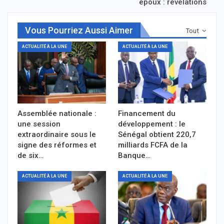
époux : révélations
Vous Pourriez Aussi Aimer
Tout
ACTUALITÉ À LA UNE
ACTUALITÉ À LA UNE
Assemblée nationale :
Financement du
une session
développement : le
extraordinaire sous le
Sénégal obtient 220,7
signe des réformes et
milliards FCFA de la
de six…
Banque…
ACTUALITÉ À LA UNE
ACTUALITÉ À LA UNE