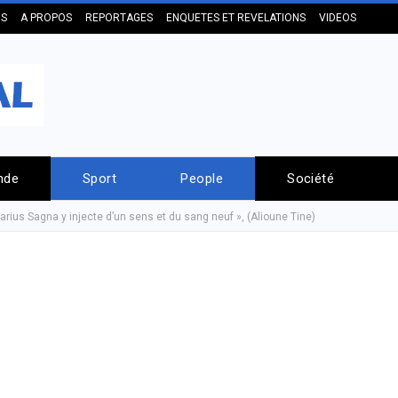
US
A PROPOS
REPORTAGES
ENQUETES ET REVELATIONS
VIDEOS
nde
Sport
People
Société
rius Sagna y injecte d’un sens et du sang neuf », (Alioune Tine)