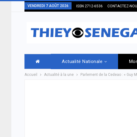
VENDREDI 7 AOÛT 2026
ISSN 2712-6536
CONTACTEZ-NO
Actualité Nationale
Mo
Accueil
Actualité à la une
Parlement de la Cedeao : « Guy Ma