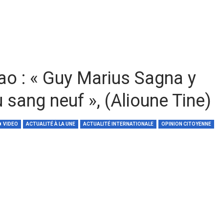
ao : « Guy Marius Sagna y
u sang neuf », (Alioune Tine)
VIDEO
ACTUALITÉ À LA UNE
ACTUALITÉ INTERNATIONALE
OPINION CITOYENNE