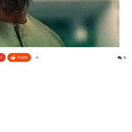
e+
ReddIt
0