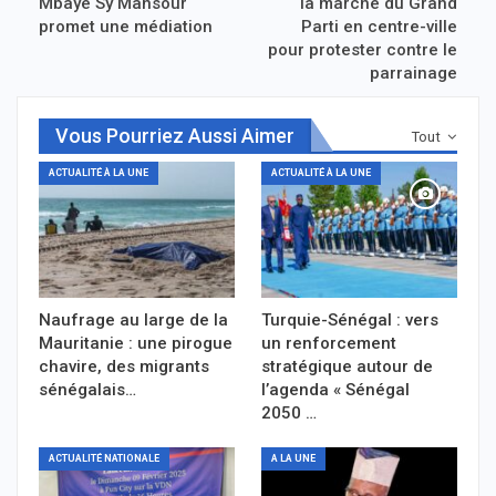
Mbaye Sy Mansour
la marche du Grand
promet une médiation
Parti en centre-ville
pour protester contre le
parrainage
Vous Pourriez Aussi Aimer
Tout
ACTUALITÉ À LA UNE
ACTUALITÉ À LA UNE
Naufrage au large de la
Turquie-Sénégal : vers
Mauritanie : une pirogue
un renforcement
chavire, des migrants
stratégique autour de
sénégalais…
l’agenda « Sénégal
2050 …
ACTUALITÉ NATIONALE
A LA UNE