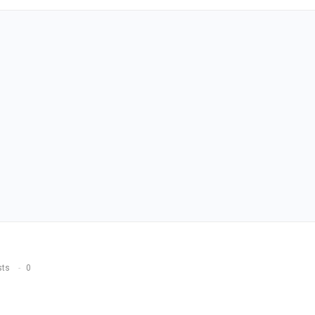
sts
0