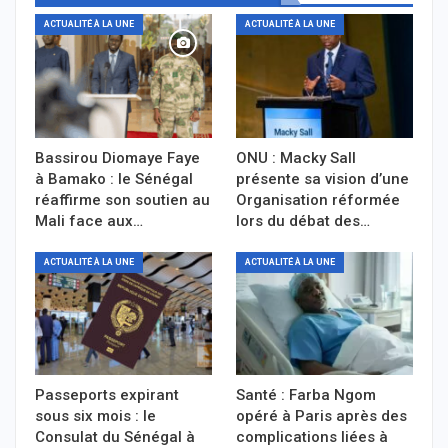
ACTUALITÉ À LA UNE
ACTUALITÉ À LA UNE
Bassirou Diomaye Faye
ONU : Macky Sall
à Bamako : le Sénégal
présente sa vision d’une
réaffirme son soutien au
Organisation réformée
Mali face aux…
lors du débat des…
ACTUALITÉ À LA UNE
ACTUALITÉ À LA UNE
Passeports expirant
Santé : Farba Ngom
sous six mois : le
opéré à Paris après des
Consulat du Sénégal à
complications liées à