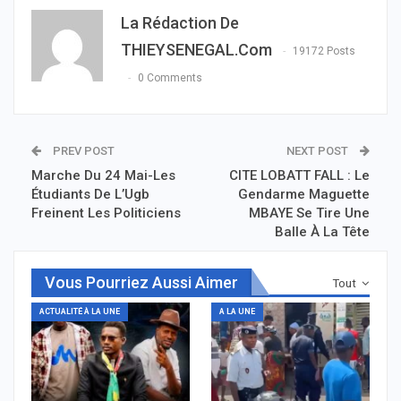
La Rédaction De
THIEYSENEGAL.com
19172 Posts
0 Comments
PREV POST
NEXT POST
Marche Du 24 Mai-Les
CITE LOBATT FALL : Le
Étudiants De L’Ugb
Gendarme Maguette
Freinent Les Politiciens
MBAYE Se Tire Une
Balle À La Tête
Vous Pourriez Aussi Aimer
Tout
ACTUALITÉ À LA UNE
A LA UNE