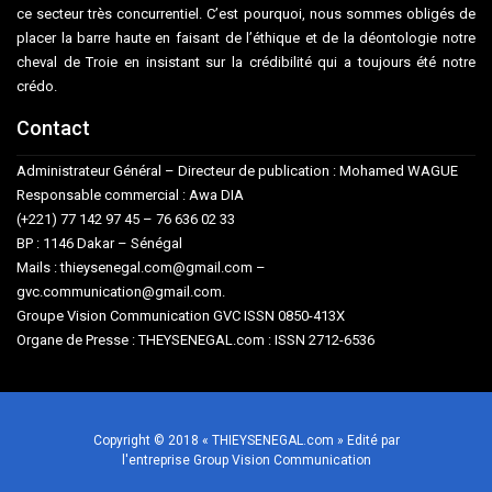
ce secteur très concurrentiel. C’est pourquoi, nous sommes obligés de
placer la barre haute en faisant de l’éthique et de la déontologie notre
cheval de Troie en insistant sur la crédibilité qui a toujours été notre
crédo.
Contact
Administrateur Général – Directeur de publication : Mohamed WAGUE
Responsable commercial : Awa DIA
(+221) 77 142 97 45 – 76 636 02 33
BP : 1146 Dakar – Sénégal
Mails : thieysenegal.com@gmail.com –
gvc.communication@gmail.com.
Groupe Vision Communication GVC ISSN 0850-413X
Organe de Presse : THEYSENEGAL.com : ISSN 2712-6536
Copyright © 2018 « THIEYSENEGAL.com » Edité par
l'entreprise Group Vision Communication