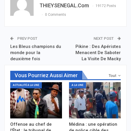
THIEYSENEGAL.com
19172 Posts
0 Comments
PREV POST
NEXT POST
Les Bleus champions du
Pikine : Des Apéristes
monde pour la
Menacent De Saboter
deuxième fois
La Visite De Macky
Vous Pourriez Aussi Aimer
Tout
ACTUALITÉ À LA UNE
A LA UNE
Offense au chef de
Médina : une opération
l’État : le tribunal de
de police cible des