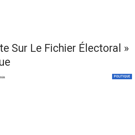
e Sur Le Fichier Électoral »
gue
POLITIQUE
 min