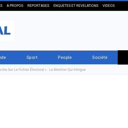
US
A PROPOS
REPORTAGES
ENQUETES ET REVELATIONS
VIDEOS
nde
Sport
People
Société
rite Sur Le Fichier Électoral » : La Mention Qui Intrigue