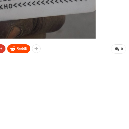
e+
ReddIt
0