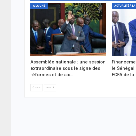
A LA UNE
ACTUALITÉ À LA
Assemblée nationale : une session
Financemen
extraordinaire sous le signe des
le Sénégal 
réformes et de six…
FCFA de la
<<<
>>>