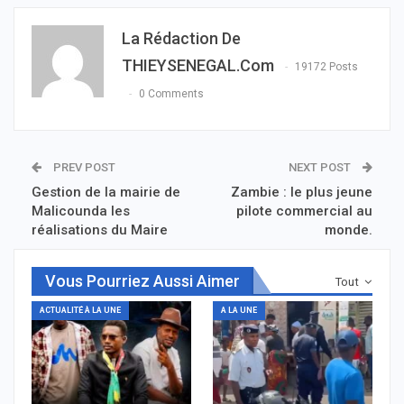
La Rédaction De
THIEYSENEGAL.com
19172 Posts
0 Comments
PREV POST
NEXT POST
Gestion de la mairie de
Zambie : le plus jeune
Malicounda les
pilote commercial au
réalisations du Maire
monde.
Vous Pourriez Aussi Aimer
Tout
ACTUALITÉ À LA UNE
A LA UNE