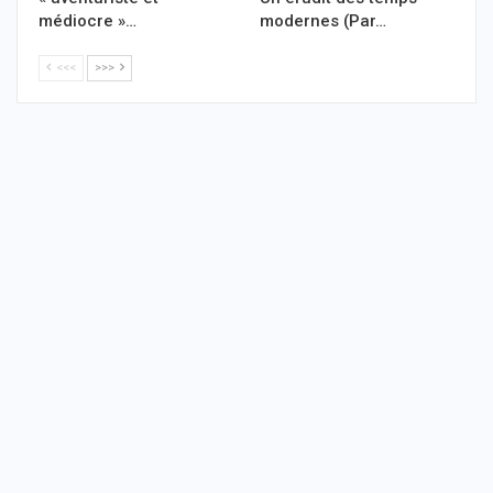
médiocre »…
modernes (Par…
<<<
>>>