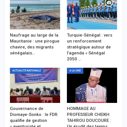
Naufrage au large de la
Turquie-Sénégal : vers
Mauritanie : une pirogue
un renforcement
chavire, des migrants
stratégique autour de
sénégalais…
l’agenda « Sénégal
2050 …
ACTUALITÉ NATIONALE
A LA UNE
Gouvernance de
HOMMAGE AU
Diomaye-Sonko : le FDR
PROFESSEUR CHEIKH
qualifie de gestion
TAHIROU DOUCOURE :
« aventuriste et
Un érudit des temps