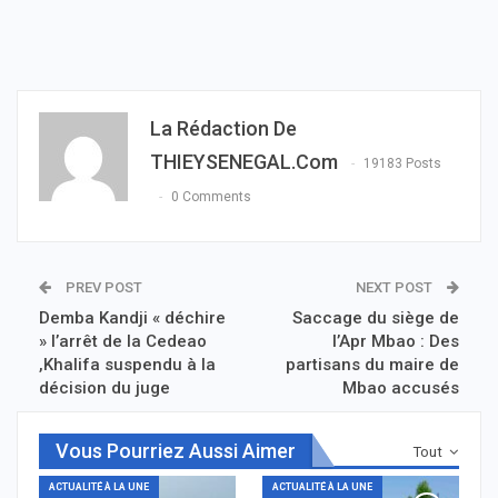
La Rédaction De
THIEYSENEGAL.com
19183 Posts
0 Comments
PREV POST
NEXT POST
Demba Kandji « déchire
Saccage du siège de
» l’arrêt de la Cedeao
l’Apr Mbao : Des
,Khalifa suspendu à la
partisans du maire de
décision du juge
Mbao accusés
Vous Pourriez Aussi Aimer
Tout
ACTUALITÉ À LA UNE
ACTUALITÉ À LA UNE