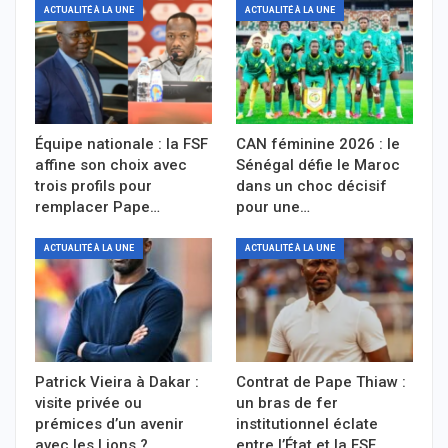
ACTUALITÉ À LA UNE
ACTUALITÉ À LA UNE
Équipe nationale : la FSF
CAN féminine 2026 : le
affine son choix avec
Sénégal défie le Maroc
trois profils pour
dans un choc décisif
remplacer Pape…
pour une…
ACTUALITÉ À LA UNE
ACTUALITÉ À LA UNE
Patrick Vieira à Dakar :
Contrat de Pape Thiaw :
visite privée ou
un bras de fer
prémices d’un avenir
institutionnel éclate
avec les Lions ?
entre l’État et la FSF